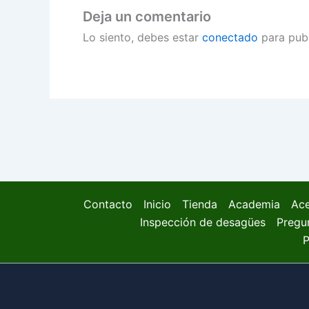
Deja un comentario
Lo siento, debes estar
conectado
para publ
Contacto
Inicio
Tienda
Academia
Ace
Inspección de desagües
Pregu
P