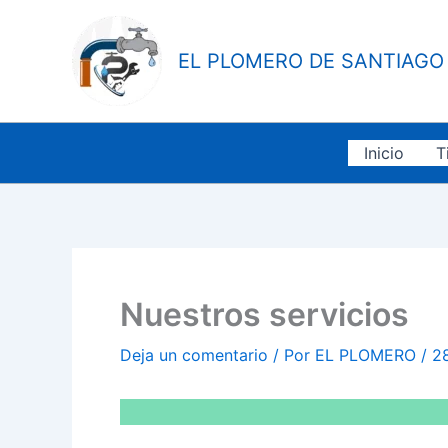
Ir
al
EL PLOMERO DE SANTIAGO
contenido
Inicio
T
Nuestros servicios
Deja un comentario
/ Por
EL PLOMERO
/
2