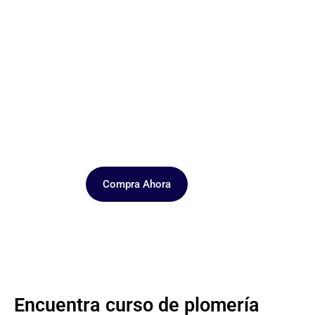
ete a nuestros cursos de plomería
100 horas de videos Y prácticas 100% garantizada
Compra Ahora
Encuentra curso de plomería