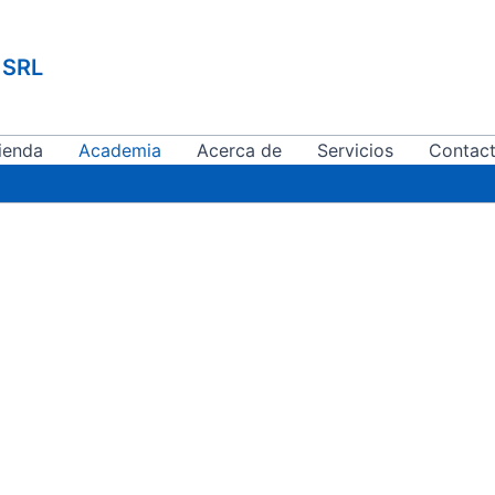
 SRL
ienda
Academia
Acerca de
Servicios
Contac
cursos en
mia