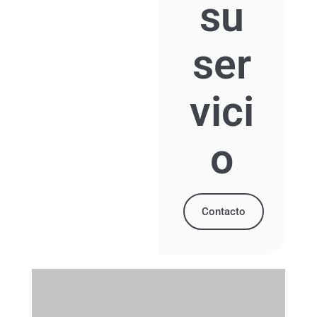
su
ser
vici
o
Contacto