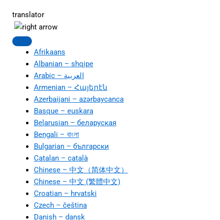
translator
Afrikaans
Albanian – shqipe
Armenian – Հայերէն
Azerbaijani – azərbaycanca
Basque – euskara
Belarusian – беларуская
Bengali – বাংলা
Bulgarian – български
Catalan – català
Chinese – 中文（简体中文）
Chinese – 中文 (繁體中文)
Croatian – hrvatski
Czech – čeština
Danish – dansk