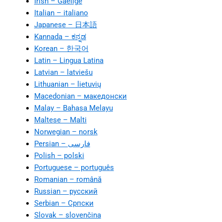
Irish – Gaeilge
Italian – italiano
Japanese – 日本語
Kannada – ಕನ್ನಡ
Korean – 한국어
Latin – Lingua Latina
Latvian – latviešu
Lithuanian – lietuvių
Macedonian – македонски
Malay – Bahasa Melayu
Maltese – Malti
Norwegian – norsk
Polish – polski
Portuguese – português
Romanian – română
Russian – русский
Serbian – Српски
Slovak – slovenčina