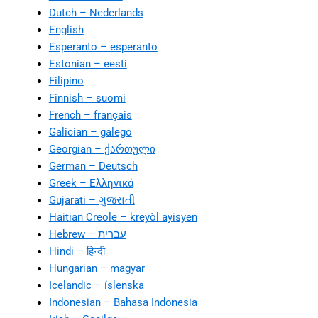
Dutch – Nederlands
English
Esperanto – esperanto
Estonian – eesti
Filipino
Finnish – suomi
French – français
Galician – galego
Georgian – ქართული
German – Deutsch
Greek – Ελληνικά
Gujarati – ગુજરાતી
Haitian Creole – kreyòl ayisyen
Hindi – हिन्दी
Hungarian – magyar
Icelandic – íslenska
Indonesian – Bahasa Indonesia