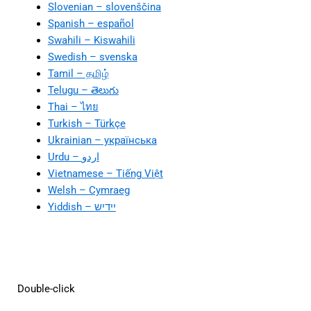
Slovenian – slovenščina
Spanish – español
Swahili – Kiswahili
Swedish – svenska
Tamil – தமிழ்
Telugu – తెలుగు
Thai – ไทย
Turkish – Türkçe
Ukrainian – українська
Vietnamese – Tiếng Việt
Welsh – Cymraeg
Yiddish – יידיש
Double-click