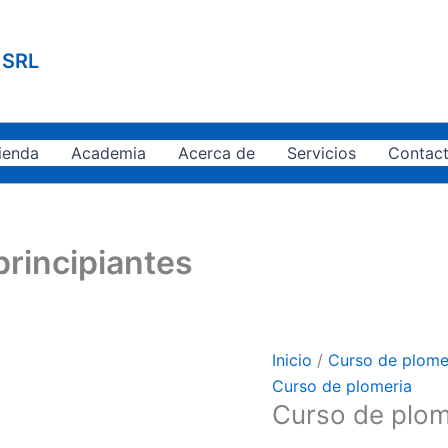
Curso
de
 SRL
plomería
para
principiantes
cantidad
ienda
Academia
Acerca de
Servicios
Contac
principiantes
Inicio
/
Curso de plome
Curso de plomeria
Curso de plom