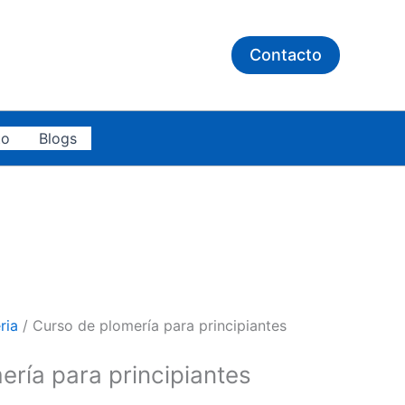
para
principiantes
Contacto
cantidad
to
Blogs
ria
/ Curso de plomería para principiantes
ería para principiantes