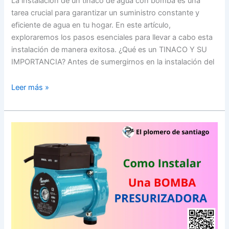
La instalación de un tinaco de agua con bomba es una
BOMBA
tarea crucial para garantizar un suministro constante y
eficiente de agua en tu hogar. En este artículo,
exploraremos los pasos esenciales para llevar a cabo esta
instalación de manera exitosa. ¿Qué es un TINACO Y SU
IMPORTANCIA? Antes de sumergirnos en la instalación del
Leer más »
Guía
para
Instalar
una
BOMBA
PRESURIZADORA
DE
AGUA