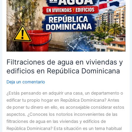
viviendas
y
edificios
en
República
Dominicana
Filtraciones de agua en viviendas y
edificios en República Dominicana
Deja un comentario
¿Estás pensando en adquirir una casa, un departamento o
edificar tu propio hogar en República Dominicana? Antes
de poner tu dinero en ello, es aconsejable considerar estos
aspectos. ¿Conoces los notorios inconvenientes de las
filtraciones de agua en las viviendas y edificios de
República Dominicana? Esta situación es un tema habitual