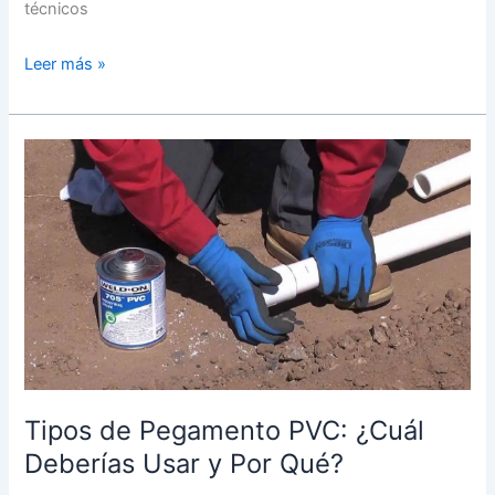
técnicos
Leer más »
Tipos
de
Pegamento
PVC:
¿Cuál
Deberías
Usar
y
Por
Qué?
Tipos de Pegamento PVC: ¿Cuál
Deberías Usar y Por Qué?