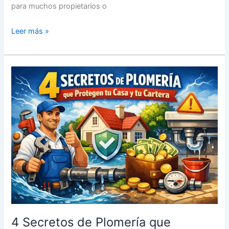
para muchos propietarios o
Leer más »
4
Secretos
de
Plomería
que
Protegen
tu
Casa
y
tu
Cartera
4 Secretos de Plomería que