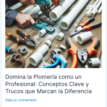
Profesional:
Conceptos
Clave
y
Trucos
que
Marcan
la
Diferencia
Domina la Plomería como un
Profesional: Conceptos Clave y
Trucos que Marcan la Diferencia
Deja un comentario