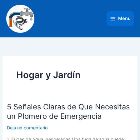
Ir
al
EL PLOMERO DE
contenido
Menu
SANTIAGO SRL
Hogar y Jardín
5 Señales Claras de Que Necesitas
5
Señales
un Plomero de Emergencia
Claras
Deja un comentario
de
Que
1. Fugas de Agua Inesperadas Una fuga de agua puede