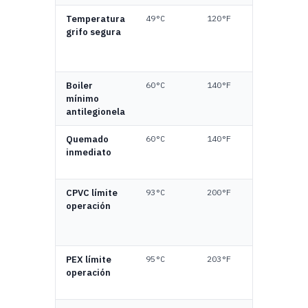
Temperatura
49°C
120°F
Máxi
grifo segura
reco
en u
domé
Boiler
60°C
140°F
Mata
mínimo
Legio
antilegionela
32 m
Quemado
60°C
140°F
Quem
inmediato
grave
segu
CPVC límite
93°C
200°F
Máxi
operación
funci
CPVC
está
PEX límite
95°C
203°F
Máxi
operación
funci
A con