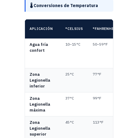
🌡️ Conversiones de Temperatura
SIGN
APLICACIÓN
°CELSIUS
°FAHRENHEIT
PRÁC
Agua fría
10–15°C
50–59°F
Temp
confort
ideal
munic
temp
Zona
25°C
77°F
Inici
Legionella
proli
inferior
bacte
Zona
37°C
99°F
Temp
Legionella
ópti
máxima
creci
Zona
45°C
113°F
Fin d
Legionella
de
superior
proli