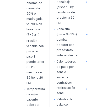
Zona baja
Tuberías de
enorme de
(pisos 1–8):
drenaje: cas
demanda:
regulador de
iron (hierro
20% en
presión a 50
fundido)
madrugada
PSI
silencioso
vs. 90% en
entre pisos
Zona alta
hora pico
(pisos 9–15+):
Velocidad
(7–9 am)
bomba
máxima en
Presión
booster con
drenajes: 1.
variable con
presóstato
m/s (menos
pisos: el
independiente
ruido de fluj
piso 1
Calentadores
Soportes c
puede tener
de paso por
amortiguad
80 PSI
zona o
de vibración
mientras el
sistema
plomería
15 tiene 20
central con
empotrada
PSI
recirculación
Aislamiento
Temperatura
zonal
tuberías de
de agua
Válvulas de
suministro 
caliente
balance
espuma de
debe ser