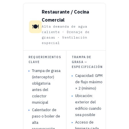
Restaurante / Cocina
Comercial
🍽️
Alta demanda de agua
caliente · Drenaje de
grasas · Ventilación
especial
REQUERIMIENTOS
TRAMPA DE
ERRORE
CLAVE
GRASA —
EN COCI
ESPECIFICACIÓN
Trampa de grasa
Conecta
Capacidad: GPM
(interceptor)
direct
de flujo máximo
obligatoria
drenaj
× 2 (mínimo)
antes del
de aire
Ubicación:
colector
Trampa
exterior del
municipal
sobred
edificio cuando
Calentador de
que no
sea posible
paso o boiler de
temper
Acceso de
alta
solidif
limpieza cada
recuperación