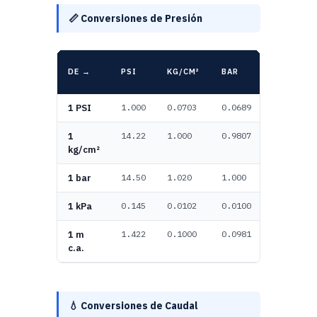
📏 Conversiones de Presión
DE →
PSI
KG/CM²
BAR
KPA
1 PSI
1.000
0.0703
0.0689
6.895
1
14.22
1.000
0.9807
98.07
kg/cm²
1 bar
14.50
1.020
1.000
100.0
1 kPa
0.145
0.0102
0.0100
1.000
1 m
1.422
0.1000
0.0981
9.807
c.a.
💧 Conversiones de Caudal