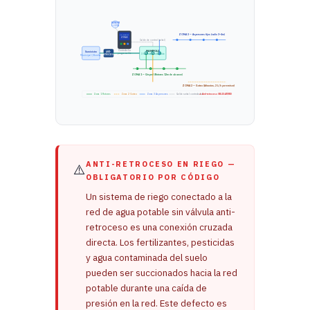
SENSOR
LLUVIA
ZONA 3 — Aspersores fijos (radio 3–4m)
CONTROL
ZONAS
Cable de control (señal)
MANIFOLD
Controlador
Suministro
ANTI-
programable
V1
V2
V3
3 Válvulas Solenoide
RETROCESO
Municipal / Bomba
R
R
R
R
ZONA 1 — Césped (Rotores 12m de alcance)
ZONA 2 — Goteo (Arbustos, 2 L/h por emisor)
Zona 1 Rotores
Zona 2 Goteo
Zona 3 Aspersores
Cable señal controlador
⚠ Anti-retroceso OBLIGATORIO
ANTI-RETROCESO EN RIEGO —
⚠️
OBLIGATORIO POR CÓDIGO
Un sistema de riego conectado a la
red de agua potable sin válvula anti-
retroceso es una conexión cruzada
directa. Los fertilizantes, pesticidas
y agua contaminada del suelo
pueden ser succionados hacia la red
potable durante una caída de
presión en la red. Este defecto es