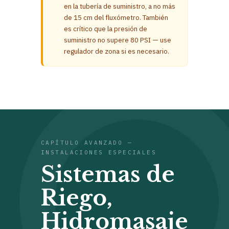
en la tubería de suministro, a no más
de 15 cm del fluxómetro. También
es crítico que la presión de
suministro no supere 80 PSI — use
regulador de zona si es necesario.
CAPÍTULO AVANZADO —
INSTALACIONES ESPECIALES
Sistemas de
Riego,
Hidromasaje