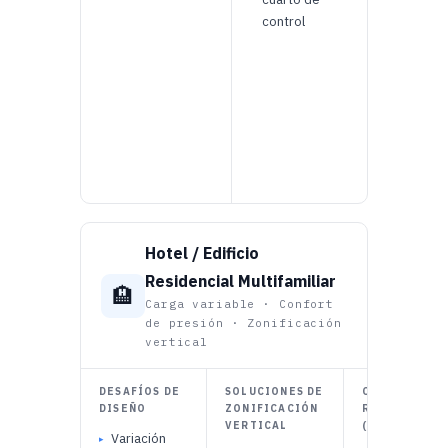
muert
control
PROHI
PVC en
calient
PEX si
cubier
zonas
clínica
Hotel / Edificio
Residencial Multifamiliar
🏨
Carga variable · Confort
de presión · Zonificación
vertical
DESAFÍOS DE
SOLUCIONES DE
CONTROL DE
DISEÑO
ZONIFICACIÓN
RUIDO
VERTICAL
(ACÚSTICA)
Variación