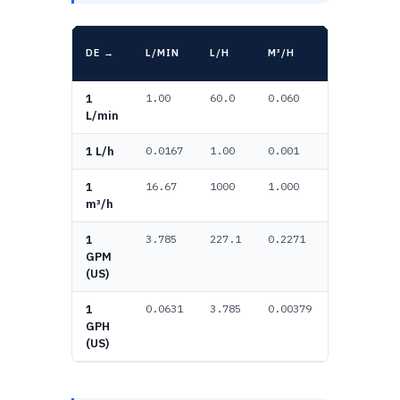
GPM
DE →
L/MIN
L/H
M³/H
(US)
1
1.00
60.0
0.060
0.264
L/min
1 L/h
0.0167
1.00
0.001
0.00440
1
16.67
1000
1.000
4.403
m³/h
1
3.785
227.1
0.2271
1.000
GPM
(US)
1
0.0631
3.785
0.00379
0.01667
GPH
(US)