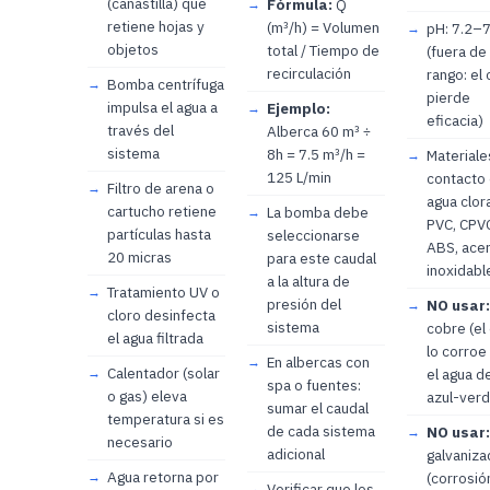
(canastilla) que
Fórmula:
Q
retiene hojas y
(m³/h) = Volumen
pH: 7.2–7
objetos
total / Tiempo de
(fuera de
recirculación
rango: el 
Bomba centrífuga
pierde
impulsa el agua a
Ejemplo:
eficacia)
través del
Alberca 60 m³ ÷
sistema
8h = 7.5 m³/h =
Materiale
125 L/min
contacto
Filtro de arena o
agua clor
cartucho retiene
La bomba debe
PVC, CPV
partículas hasta
seleccionarse
ABS, ace
20 micras
para este caudal
inoxidabl
a la altura de
Tratamiento UV o
presión del
NO usar:
cloro desinfecta
sistema
cobre (el
el agua filtrada
lo corroe 
En albercas con
Calentador (solar
el agua d
spa o fuentes:
o gas) eleva
azul-verd
sumar el caudal
temperatura si es
de cada sistema
NO usar:
necesario
adicional
galvaniza
Agua retorna por
(corrosió
Verificar que los