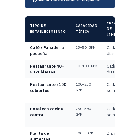
FRECUENCIA
TIPO DE
CAPACIDAD
DE
ESTABLECIMIENTO
TÍPICA
LIMPIEZA
Café / Panadería
25–50 GPM
Cada 90
pequeña
días
Restaurante 40–
50–100 GPM
Cada 30–60
80 cubiertos
días
Restaurante >100
100–250
Cada 2–4
GPM
cubiertos
semanas
Hotel con cocina
250–500
Cada 1–2
GPM
central
semanas
Planta de
500+ GPM
Diaria
alimentos