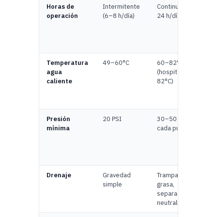
Horas de
Intermitente
Continua (12–
operación
(6–8 h/día)
24 h/día)
Temperatura
49–60°C
60–82°C
agua
(hospitales:
caliente
82°C)
Presión
20 PSI
30–50 PSI en
mínima
cada punto
Drenaje
Gravedad
Trampas de
simple
grasa,
separadores,
neutralizadores