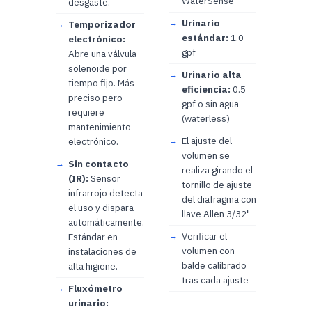
WaterSense
desgaste.
Urinario
Temporizador
estándar:
1.0
electrónico:
gpf
Abre una válvula
solenoide por
Urinario alta
tiempo fijo. Más
eficiencia:
0.5
preciso pero
gpf o sin agua
requiere
(waterless)
mantenimiento
El ajuste del
electrónico.
volumen se
Sin contacto
realiza girando el
(IR):
Sensor
tornillo de ajuste
infrarrojo detecta
del diafragma con
el uso y dispara
llave Allen 3/32"
automáticamente.
Verificar el
Estándar en
volumen con
instalaciones de
balde calibrado
alta higiene.
tras cada ajuste
Fluxómetro
urinario: