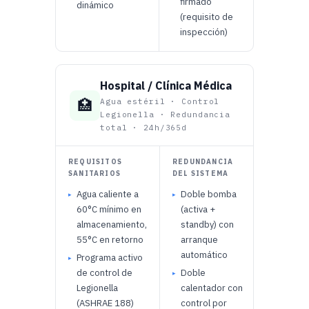
firmado
dinámico
(requisito de
inspección)
Hospital / Clínica Médica
🏥
Agua estéril · Control
Legionella · Redundancia
total · 24h/365d
REQUISITOS
REDUNDANCIA
MATERI
SANITARIOS
DEL SISTEMA
APROBA
Agua caliente a
Doble bomba
Distri
60°C mínimo en
(activa +
princip
almacenamiento,
standby) con
cobre 
55°C en retorno
arranque
o acer
automático
inoxid
Programa activo
316L
de control de
Doble
Legionella
calentador con
Tuberí
(ASHRAE 188)
control por
drenaj