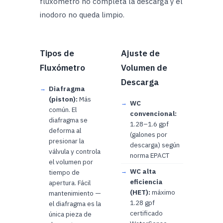
fluxómetro no completa la descarga y el
inodoro no queda limpio.
Tipos de
Ajuste de
Fluxómetro
Volumen de
Descarga
Diafragma
(piston):
Más
WC
común. El
convencional:
diafragma se
1.28–1.6 gpf
deforma al
(galones por
presionar la
descarga) según
válvula y controla
norma EPACT
el volumen por
WC alta
tiempo de
eficiencia
apertura. Fácil
(HET):
máximo
mantenimiento —
1.28 gpf
el diafragma es la
certificado
única pieza de