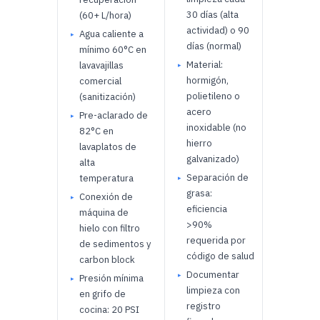
Drenaje
30 días (alta
(60+ L/hora)
sifón p
actividad) o 90
Agua caliente a
trap d
días (normal)
mínimo 60°C en
malos 
Material:
lavavajillas
Agua ca
hormigón,
comercial
menos 
polietileno o
(sanitización)
lavavaj
acero
Pre-aclarado de
incump
inoxidable (no
82°C en
sanitar
hierro
lavaplatos de
Mangue
galvanizado)
alta
sin válv
Separación de
temperatura
retroc
grasa:
Conexión de
contam
eficiencia
máquina de
cruzad
>90%
hielo con filtro
Ramale
requerida por
de sedimentos y
calien
código de salud
carbon block
insufic
Documentar
Presión mínima
máquin
limpieza con
en grifo de
fregad
registro
cocina: 20 PSI