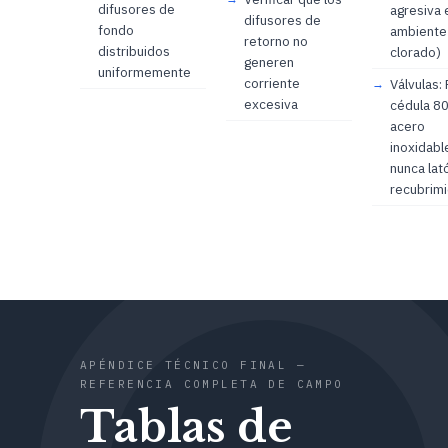
difusores de
agresiva 
difusores de
fondo
ambiente
retorno no
distribuidos
clorado)
generen
uniformemente
corriente
Válvulas:
excesiva
cédula 80
acero
inoxidabl
nunca lat
recubrim
APÉNDICE TÉCNICO FINAL —
REFERENCIA COMPLETA DE CAMPO
Tablas de