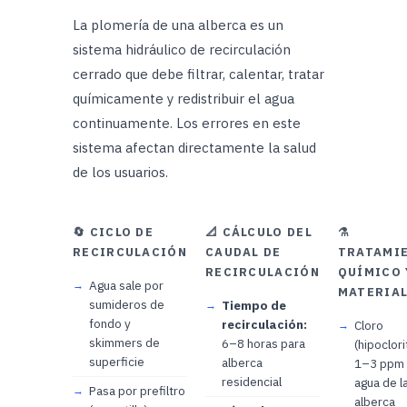
La plomería de una alberca es un
sistema hidráulico de recirculación
cerrado que debe filtrar, calentar, tratar
químicamente y redistribuir el agua
continuamente. Los errores en este
sistema afectan directamente la salud
de los usuarios.
🔄 CICLO DE
📐 CÁLCULO DEL
⚗️
RECIRCULACIÓN
CAUDAL DE
TRATAMI
RECIRCULACIÓN
QUÍMICO 
Agua sale por
MATERIA
sumideros de
Tiempo de
fondo y
recirculación:
Cloro
skimmers de
6–8 horas para
(hipoclori
superficie
alberca
1–3 ppm
residencial
agua de l
Pasa por prefiltro
alberca