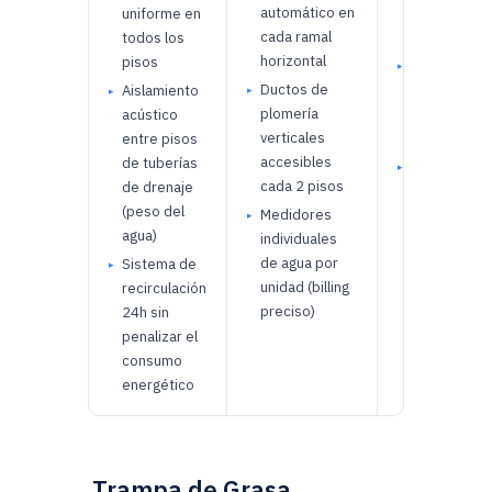
automático en
celda cerra
uniforme en
cada ramal
19mm
todos los
horizontal
pisos
Válvulas de
Ductos de
cierre lento
Aislamiento
plomería
aparatos de
acústico
verticales
alta deman
entre pisos
accesibles
de tuberías
Manómetro 
cada 2 pisos
de drenaje
presión en 
(peso del
Medidores
piso —
agua)
individuales
monitoreo
de agua por
continuo
Sistema de
unidad (billing
recirculación
preciso)
24h sin
penalizar el
consumo
energético
Trampa de Grasa