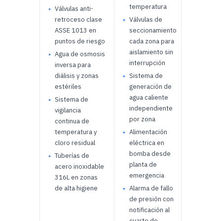
temperatura
acero
Válvulas anti-
inoxid
retroceso clase
Válvulas de
en zon
ASSE 1013 en
seccionamiento
estéri
puntos de riesgo
cada zona para
aislamiento sin
Juntas
Agua de osmosis
interrupción
EPDM
inversa para
aprob
diálisis y zonas
Sistema de
NSF 61
estériles
generación de
látex)
agua caliente
Sistema de
independiente
Válvula
vigilancia
por zona
latón s
continua de
plomo
temperatura y
Alimentación
certif
cloro residual
eléctrica en
NSF 3
bomba desde
Tuberías de
planta de
Acceso
acero inoxidable
emergencia
sanitar
316L en zonas
acero
de alta higiene
Alarma de fallo
inoxid
de presión con
pulido 
notificación al
ángulo
cuarto de